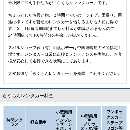
最小限に抑える仕組みが「らくちんレンタカー」です。
ちょっとしたお買い物、２時間ぐらいのドライブ、里帰り、用
途は様々ですが普通のレンタカーを借りるよりも大変お得で
す。又、1日最大8時間までしか料金が加算されませんので、
24時間借りても8時間分の料金しか掛かりません。
スバルショップ萩（有）山陰ボデーは中国運輸局の民間指定工
場です。レンタカーは常に点検＆メンテナンスを実施し、お客
様が安心して走行できる状態にしてあります。
大変お得な「らくちんレンタカー」を是非、ご利用ください。
らくちんレンタカー料金
ワンボッ
小型乗用
車
中型乗用
クスカー
時間／ク
インプレ
車
軽自動車
ステップ
ラス
ッサ・ジ
プリウ
ャスティ
ス・XV等
ワゴン等