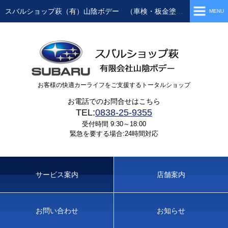
スバルショップ萩（有）山陰ボデー （車検・板金塗装・ロードサービス）
MENU
ホーム
店舗案内
サービス案内
お客様の快適カーライフをご支援するトータルショップ
自動車販売
お電話でのお問合せはこちら
TEL:
0838-25-9355
車検整備
受付時間 9:30～18:00
緊急を要する場合:24時間対応
整備・点検
鈑金塗装
ロードサービス
サービス案内
店舗案内
らくちんリース
らくちんレンタカー
お問い合わせ
お知らせ
自動車保険